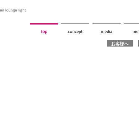
unge light
top
concept
media
me
お客様へ